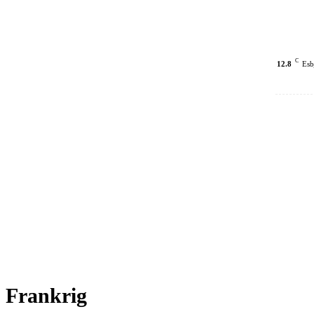
C
12.8
Esb
Frankrig