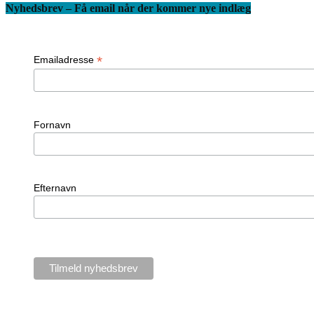
Nyhedsbrev – Få email når der kommer nye indlæg
*
Emailadresse
Fornavn
Efternavn