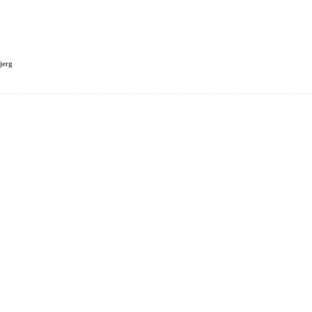
jerg
LANDE
FAMILIEN KLINDT
FORSIDE
REJSEPLANER