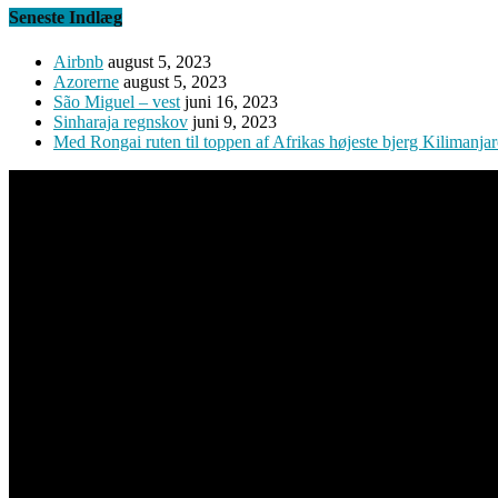
Seneste Indlæg
Airbnb
august 5, 2023
Azorerne
august 5, 2023
São Miguel – vest
juni 16, 2023
Sinharaja regnskov
juni 9, 2023
Med Rongai ruten til toppen af Afrikas højeste bjerg Kilimanja