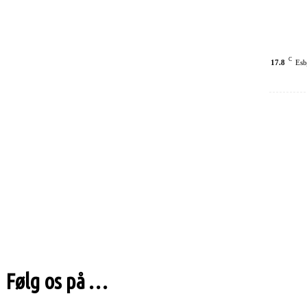
C
17.8
Esb
Følg os på …