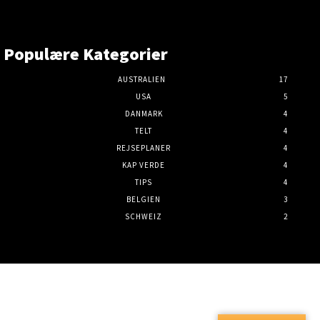
Populære Kategorier
AUSTRALIEN
17
USA
5
DANMARK
4
TELT
4
REJSEPLANER
4
KAP VERDE
4
TIPS
4
BELGIEN
3
SCHWEIZ
2