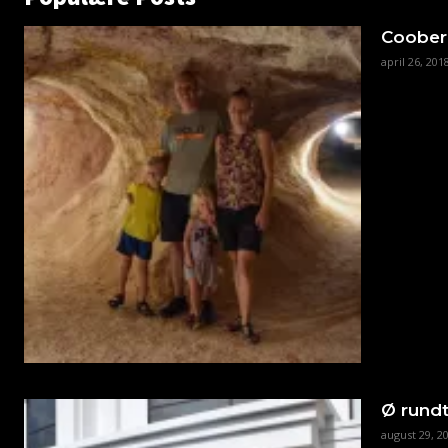
Coober
april 26, 201
Ø rundt
august 29, 2