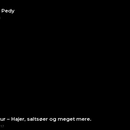
 Pedy
8
ur – Hajer, saltsøer og meget mere.
017