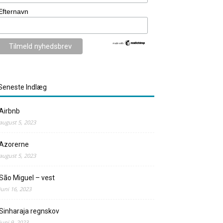
Efternavn
Seneste Indlæg
Airbnb
august 5, 2023
Azorerne
august 5, 2023
São Miguel – vest
juni 16, 2023
Sinharaja regnskov
juni 9, 2023