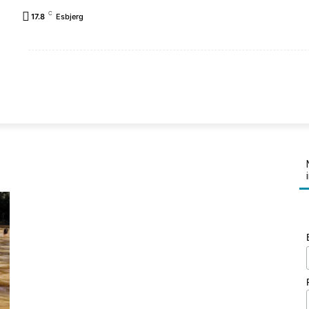
C
17.8
Esbjerg
FORSIDE
REJSEPLANER
LANDE
FAMILIEN K