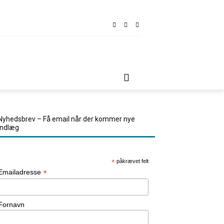
LINDT
REJSETIPS
KONTAKT OS
MORE
Nyhedsbrev – Få email når der kommer nye
indlæg
*
påkrævet felt
*
Emailadresse
Fornavn