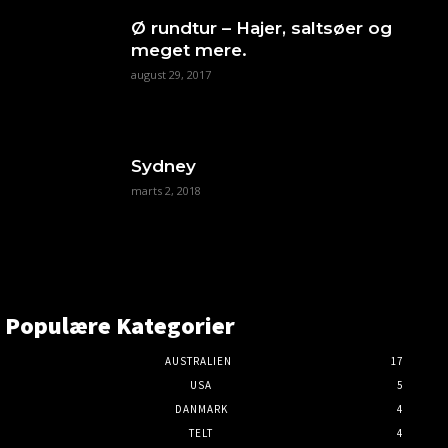
Ø rundtur – Hajer, saltsøer og
meget mere.
august 29, 2017
Sydney
marts 2, 2018
Populære Kategorier
AUSTRALIEN
17
USA
5
DANMARK
4
TELT
4