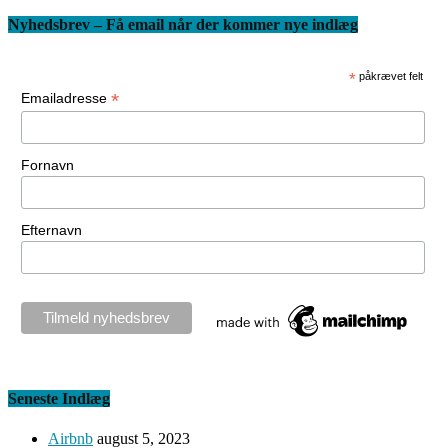
Nyhedsbrev – Få email når der kommer nye indlæg
*
påkrævet felt
*
Emailadresse
Fornavn
Efternavn
Seneste Indlæg
Airbnb
august 5, 2023