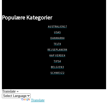
marts 2, 2018
Populære Kategorier
AUSTRALIEN
17
USA
5
DANMARK
4
TELT
4
REJSEPLANER
4
KAP VERDE
4
TIPS
4
BELGIEN
3
SCHWEIZ
2
Translate »
Powered by
Translate