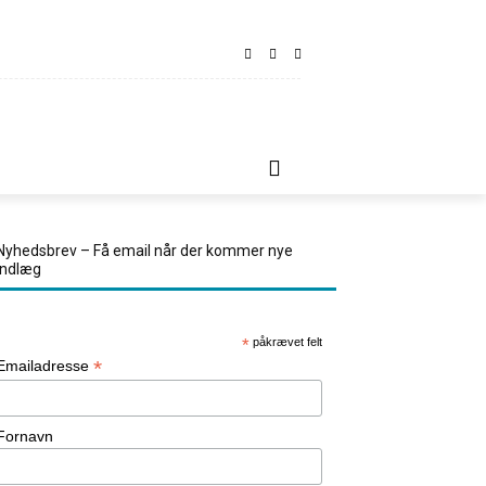
LINDT
REJSETIPS
KONTAKT OS
MORE
Nyhedsbrev – Få email når der kommer nye
indlæg
*
påkrævet felt
*
Emailadresse
Fornavn