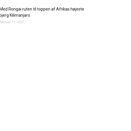
Med Rongai ruten til toppen af Afrikas højeste
bjerg Kilimanjaro
februar 11, 2022