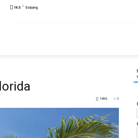
C
14.5
Esbjerg
FORSIDE
REJSEPLANER
LANDE
FAMILIEN K
lorida
1496
0