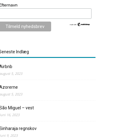
Efternavn
Seneste Indlæg
Airbnb
august 5, 2023
Azorerne
august 5, 2023
São Miguel – vest
juni 16, 2023
Sinharaja regnskov
juni 9, 2023