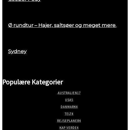
april 26, 2018
Ø rundtur – Hajer, saltsøer og meget mere.
august 29, 2017
Sydney
marts 2, 2018
Populære Kategorier
AUSTRALIEN
17
USA
5
DANMARK
4
TELT
4
REJSEPLANER
4
KAP VERDE
4