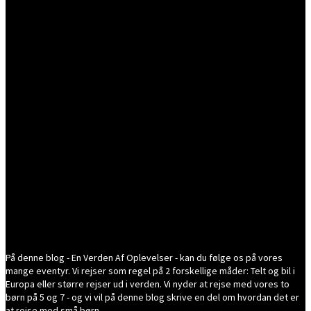
På denne blog - En Verden Af Oplevelser - kan du følge os på vores
mange eventyr. Vi rejser som regel på 2 forskellige måder: Telt og bil i
Europa eller større rejser ud i verden. Vi nyder at rejse med vores to
børn på 5 og 7 - og vi vil på denne blog skrive en del om hvordan det er
at rejse med små børn.