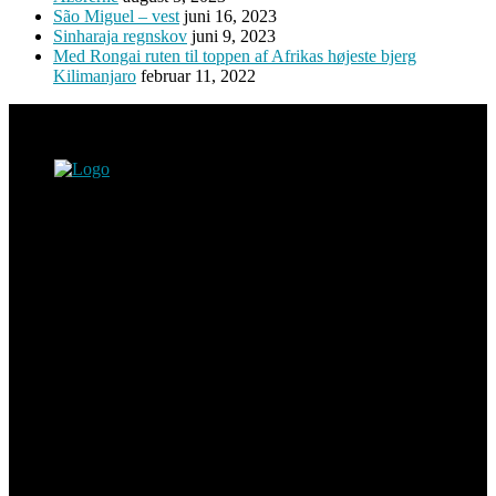
São Miguel – vest
juni 16, 2023
Sinharaja regnskov
juni 9, 2023
Med Rongai ruten til toppen af Afrikas højeste bjerg
Kilimanjaro
februar 11, 2022