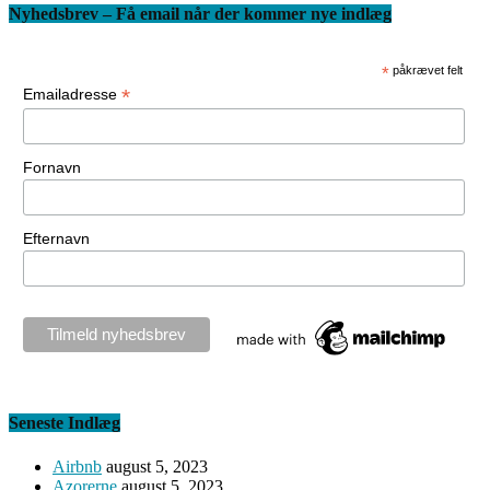
Nyhedsbrev – Få email når der kommer nye indlæg
*
påkrævet felt
*
Emailadresse
Fornavn
Efternavn
Seneste Indlæg
Airbnb
august 5, 2023
Azorerne
august 5, 2023