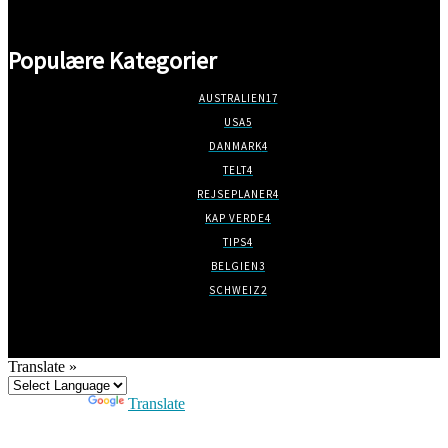
Populære Kategorier
AUSTRALIEN
17
USA
5
DANMARK
4
TELT
4
REJSEPLANER
4
KAP VERDE
4
TIPS
4
BELGIEN
3
SCHWEIZ
2
Translate »
Powered by
Translate