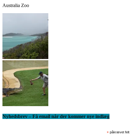
Australia Zoo
Nyhedsbrev – Få email når der kommer nye indlæg
*
påkrævet felt