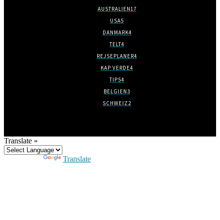
AUSTRALIEN
17
USA
5
DANMARK
4
TELT
4
REJSEPLANER
4
KAP VERDE
4
TIPS
4
BELGIEN
3
SCHWEIZ
2
Translate »
Powered by
Translate