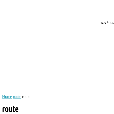
C
14.5
Esb
Home
route
route
route