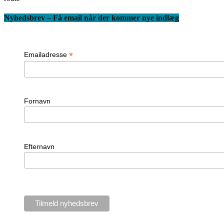
Nyhedsbrev – Få email når der kommer nye indlæg
*
Emailadresse
Fornavn
Efternavn