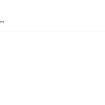
jerg
LANDE
FAMILIEN KLINDT
FORSIDE
REJSEPLANER