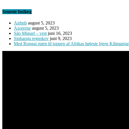
Seneste Indlæg
Airbnb
august 5, 2023
Azorerne
august 5, 2023
São Miguel – vest
juni 16, 2023
Sinharaja regnskov
juni 9, 2023
Med Rongai ruten til toppen af Afrikas højeste bjerg Kilimanja