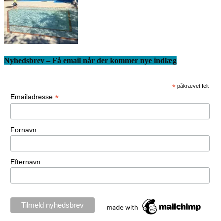
Nyhedsbrev – Få email når der kommer nye indlæg
*
påkrævet felt
*
Emailadresse
Fornavn
Efternavn