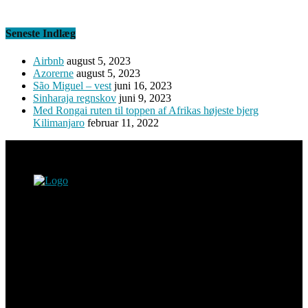
Seneste Indlæg
Airbnb
august 5, 2023
Azorerne
august 5, 2023
São Miguel – vest
juni 16, 2023
Sinharaja regnskov
juni 9, 2023
Med Rongai ruten til toppen af Afrikas højeste bjerg
Kilimanjaro
februar 11, 2022