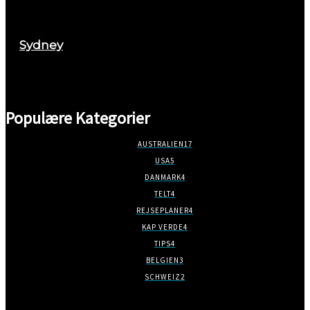
august 29, 2017
Sydney
marts 2, 2018
Populære Kategorier
AUSTRALIEN
17
USA
5
DANMARK
4
TELT
4
REJSEPLANER
4
KAP VERDE
4
TIPS
4
BELGIEN
3
SCHWEIZ
2