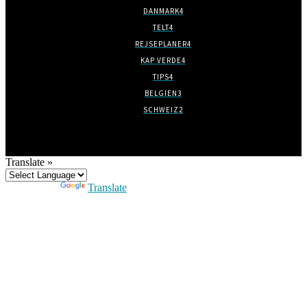
DANMARK
4
TELT
4
REJSEPLANER
4
KAP VERDE
4
TIPS
4
BELGIEN
3
SCHWEIZ
2
Translate »
Powered by
Translate