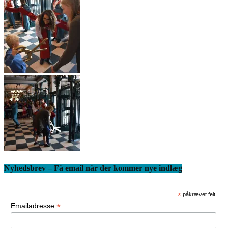
Nyhedsbrev – Få email når der kommer nye indlæg
*
påkrævet felt
*
Emailadresse