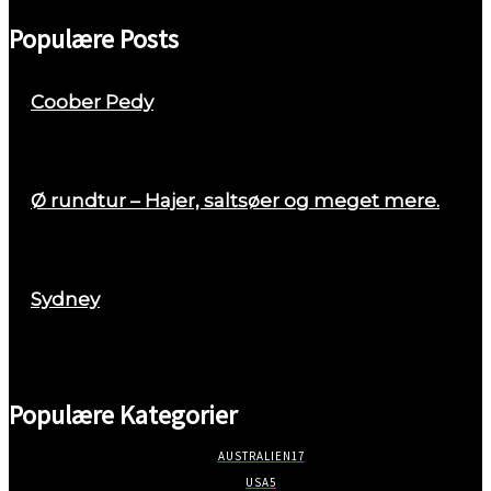
Populære Posts
Coober Pedy
april 26, 2018
Ø rundtur – Hajer, saltsøer og meget mere.
august 29, 2017
Sydney
marts 2, 2018
Populære Kategorier
AUSTRALIEN
17
USA
5