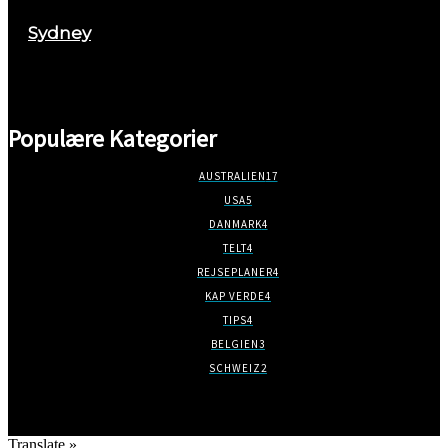
Sydney
marts 2, 2018
Populære Kategorier
AUSTRALIEN
17
USA
5
DANMARK
4
TELT
4
REJSEPLANER
4
KAP VERDE
4
TIPS
4
BELGIEN
3
SCHWEIZ
2
Translate »