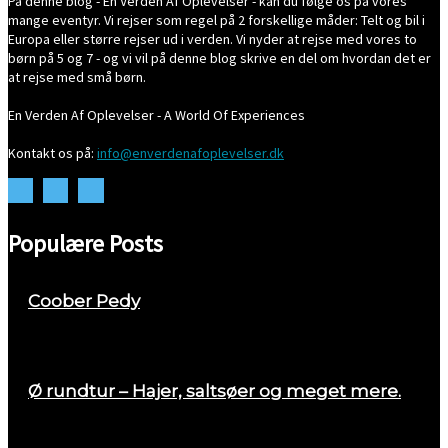
På denne blog - En Verden Af Oplevelser - kan du følge os på vores
mange eventyr. Vi rejser som regel på 2 forskellige måder: Telt og bil i
Europa eller større rejser ud i verden. Vi nyder at rejse med vores to
børn på 5 og 7 - og vi vil på denne blog skrive en del om hvordan det er
at rejse med små børn.
En Verden Af Oplevelser - A World Of Experiences
Kontakt os på:
info@enverdenafoplevelser.dk
Populære Posts
Coober Pedy
april 26, 2018
Ø rundtur – Hajer, saltsøer og meget mere.
august 29, 2017