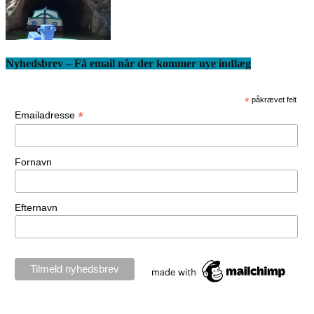
Nyhedsbrev – Få email når der kommer nye indlæg
*
påkrævet felt
*
Emailadresse
Fornavn
Efternavn