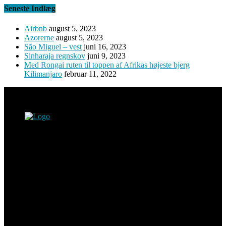
Seneste Indlæg
Airbnb
august 5, 2023
Azorerne
august 5, 2023
São Miguel – vest
juni 16, 2023
Sinharaja regnskov
juni 9, 2023
Med Rongai ruten til toppen af Afrikas højeste bjerg
Kilimanjaro
februar 11, 2022