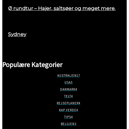
Ø rundtur – Hajer, saltsøer og meget mere.
august 29, 2017
Sydney
marts 2, 2018
Populære Kategorier
AUSTRALIEN
17
USA
5
DANMARK
4
TELT
4
REJSEPLANER
4
KAP VERDE
4
TIPS
4
BELGIEN
3