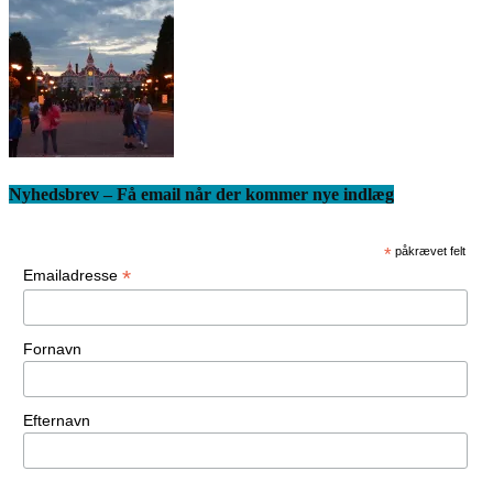
Nyhedsbrev – Få email når der kommer nye indlæg
*
påkrævet felt
*
Emailadresse
Fornavn
Efternavn