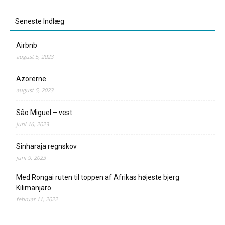
Seneste Indlæg
Airbnb
august 5, 2023
Azorerne
august 5, 2023
São Miguel – vest
juni 16, 2023
Sinharaja regnskov
juni 9, 2023
Med Rongai ruten til toppen af Afrikas højeste bjerg
Kilimanjaro
februar 11, 2022