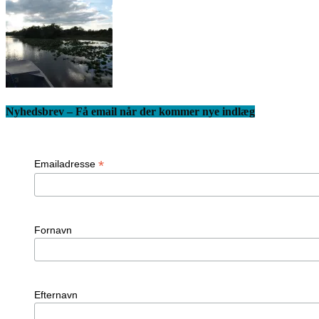
Nyhedsbrev – Få email når der kommer nye indlæg
*
Emailadresse
Fornavn
Efternavn