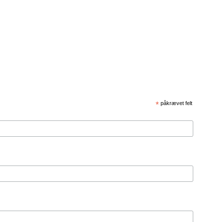
*
påkrævet felt