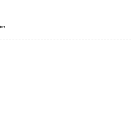
jerg
LANDE
FAMILIEN KLINDT
FORSIDE
REJSEPLANER