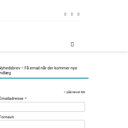
LINDT
REJSETIPS
KONTAKT OS
MORE
Nyhedsbrev – Få email når der kommer nye
indlæg
*
påkrævet felt
*
Emailadresse
Fornavn