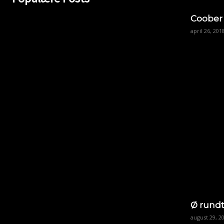
Coober
april 26, 201
Ø rundt
august 29, 2