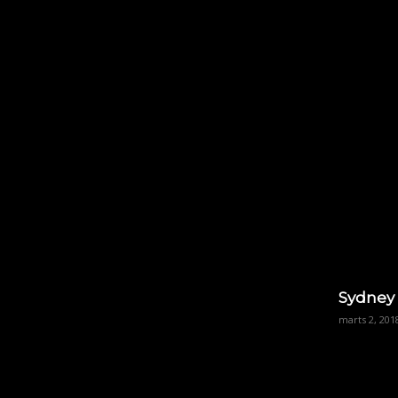
Sydney
marts 2, 201