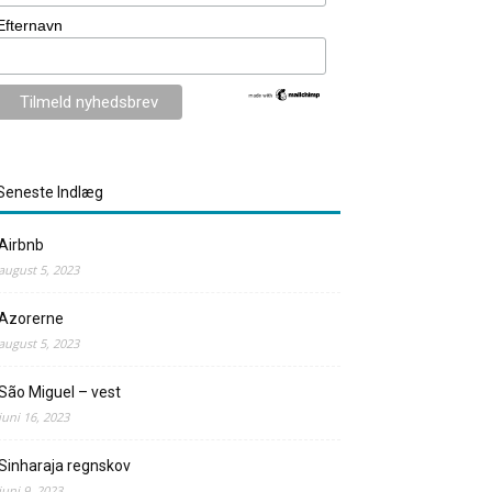
Efternavn
Seneste Indlæg
Airbnb
august 5, 2023
Azorerne
august 5, 2023
São Miguel – vest
juni 16, 2023
Sinharaja regnskov
juni 9, 2023