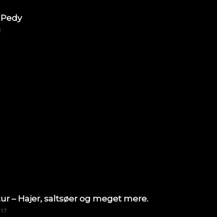
 Pedy
8
ur – Hajer, saltsøer og meget mere.
017