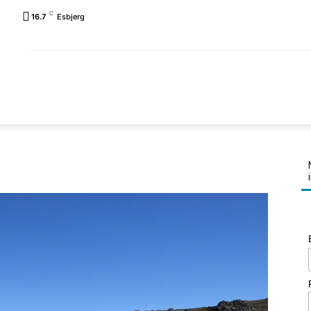
C
16.7
Esbjerg
FORSIDE
REJSEPLANER
LANDE
FAMILIEN K