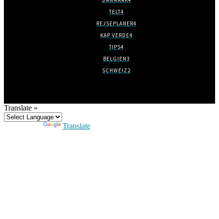
TELT
4
REJSEPLANER
4
KAP VERDE
4
TIPS
4
BELGIEN
3
SCHWEIZ
2
Translate »
Powered by
Translate