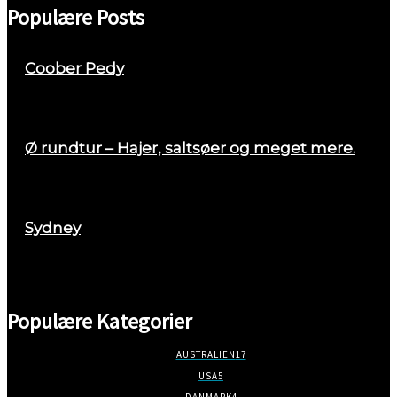
Populære Posts
Coober Pedy
april 26, 2018
Ø rundtur – Hajer, saltsøer og meget mere.
august 29, 2017
Sydney
marts 2, 2018
Populære Kategorier
AUSTRALIEN
17
USA
5
DANMARK
4