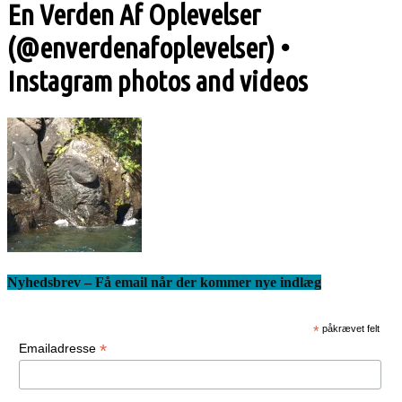
En Verden Af Oplevelser
(@enverdenafoplevelser) •
Instagram photos and videos
Nyhedsbrev – Få email når der kommer nye indlæg
*
påkrævet felt
*
Emailadresse