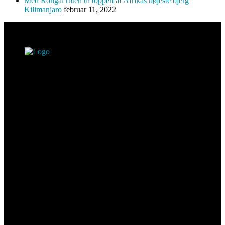
Med Rongai ruten til toppen af Afrikas højeste bjerg
Kilimanjaro
februar 11, 2022