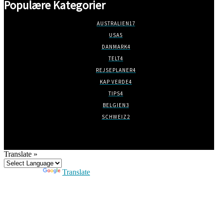
Populære Kategorier
AUSTRALIEN
17
USA
5
DANMARK
4
TELT
4
REJSEPLANER
4
KAP VERDE
4
TIPS
4
BELGIEN
3
SCHWEIZ
2
Translate »
Powered by
Translate