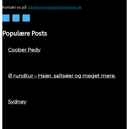
Kontakt os på:
info@enverdenafoplevelser.dk
Populære Posts
Coober Pedy
april 26, 2018
Ø rundtur – Hajer, saltsøer og meget mere.
august 29, 2017
Sydney
marts 2, 2018