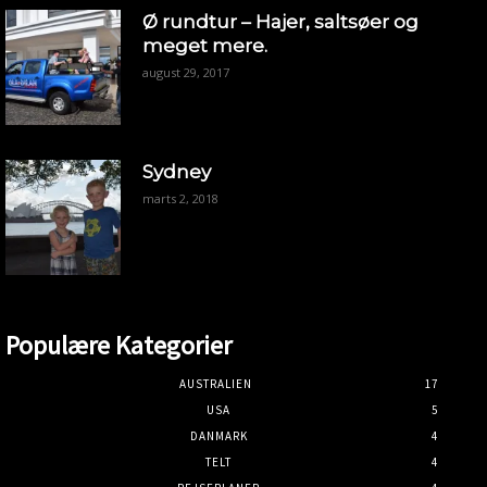
Ø rundtur – Hajer, saltsøer og
meget mere.
august 29, 2017
Sydney
marts 2, 2018
Populære Kategorier
AUSTRALIEN
17
USA
5
DANMARK
4
TELT
4