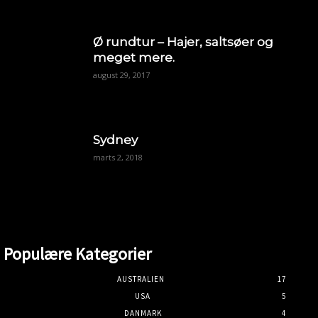
Ø rundtur – Hajer, saltsøer og
meget mere.
august 29, 2017
Sydney
marts 2, 2018
Populære Kategorier
AUSTRALIEN
17
USA
5
DANMARK
4