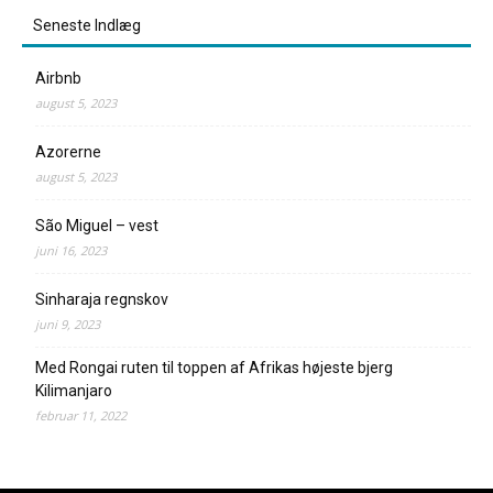
Seneste Indlæg
Airbnb
august 5, 2023
Azorerne
august 5, 2023
São Miguel – vest
juni 16, 2023
Sinharaja regnskov
juni 9, 2023
Med Rongai ruten til toppen af Afrikas højeste bjerg
Kilimanjaro
februar 11, 2022