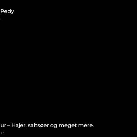
 Pedy
8
ur – Hajer, saltsøer og meget mere.
017