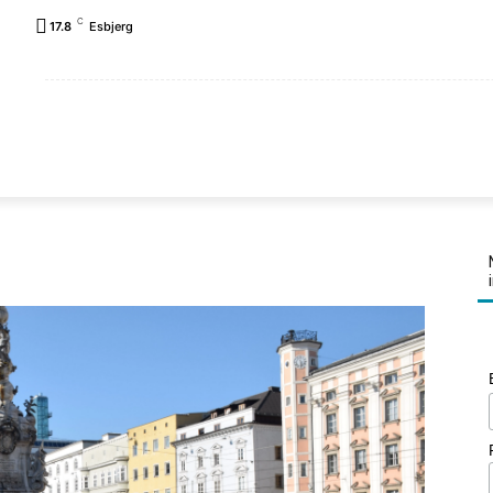
C
17.8
Esbjerg
FORSIDE
REJSEPLANER
LANDE
FAMILIEN K