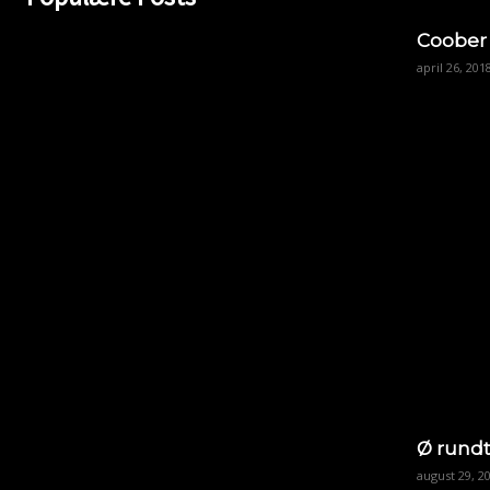
Coober
april 26, 201
Ø rundt
august 29, 2