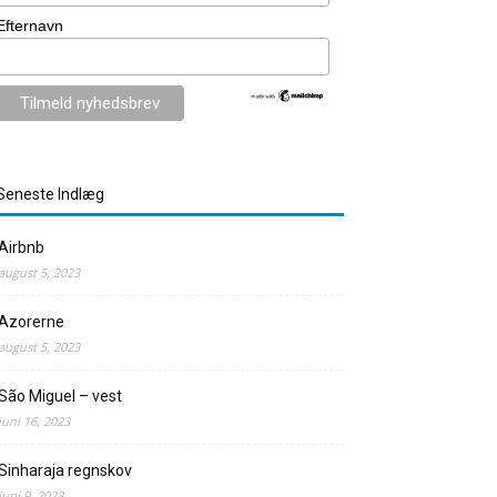
Efternavn
Seneste Indlæg
Airbnb
august 5, 2023
Azorerne
august 5, 2023
São Miguel – vest
juni 16, 2023
Sinharaja regnskov
juni 9, 2023