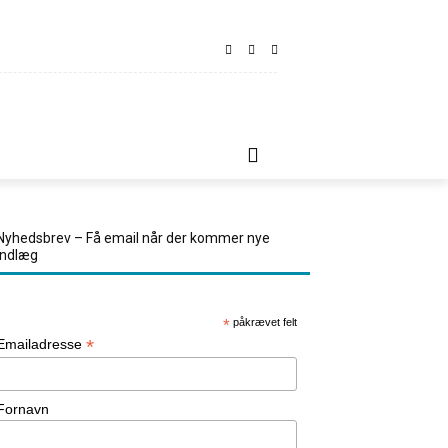
LINDT
REJSETIPS
KONTAKT OS
MORE
Nyhedsbrev – Få email når der kommer nye
indlæg
*
påkrævet felt
*
Emailadresse
Fornavn