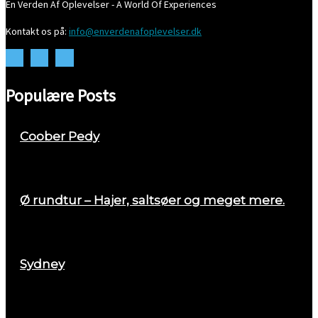
En Verden Af Oplevelser - A World Of Experiences
Kontakt os på:
info@enverdenafoplevelser.dk
Populære Posts
Coober Pedy
april 26, 2018
Ø rundtur – Hajer, saltsøer og meget mere.
august 29, 2017
Sydney
marts 2, 2018