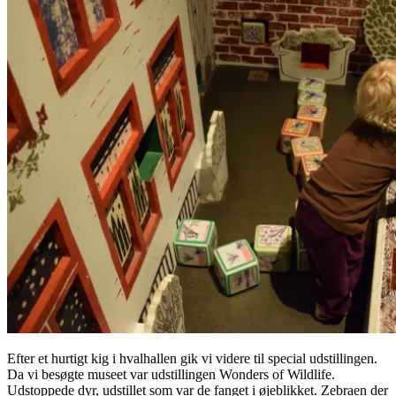
Efter et hurtigt kig i hvalhallen gik vi videre til special udstillingen.
Da vi besøgte museet var udstillingen Wonders of Wildlife.
Udstoppede dyr, udstillet som var de fanget i øjeblikket. Zebraen der