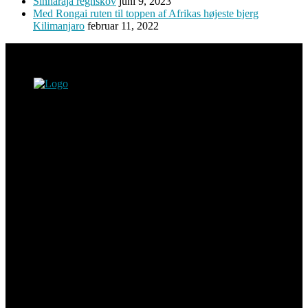
Sinharaja regnskov
juni 9, 2023
Med Rongai ruten til toppen af Afrikas højeste bjerg
Kilimanjaro
februar 11, 2022