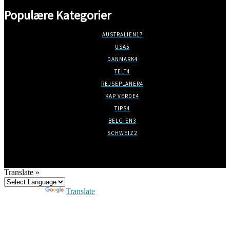
Populære Kategorier
AUSTRALIEN
17
USA
5
DANMARK
4
TELT
4
REJSEPLANER
4
KAP VERDE
4
TIPS
4
BELGIEN
3
SCHWEIZ
2
Translate »
Powered by
Translate