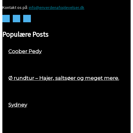
Kontakt os på:
info@enverdenafoplevelser.dk
Populære Posts
Coober Pedy
april 26, 2018
Ø rundtur – Hajer, saltsøer og meget mere.
august 29, 2017
Sydney
marts 2, 2018