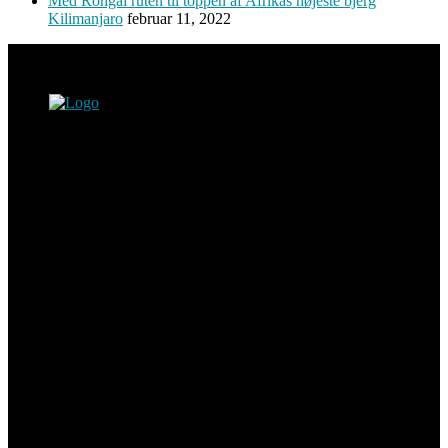
Med Rongai ruten til toppen af Afrikas højeste bjerg
Kilimanjaro
februar 11, 2022