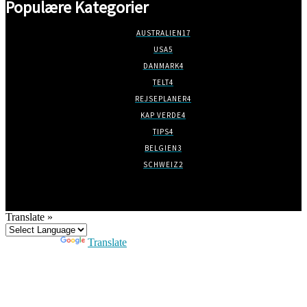
Populære Kategorier
AUSTRALIEN
17
USA
5
DANMARK
4
TELT
4
REJSEPLANER
4
KAP VERDE
4
TIPS
4
BELGIEN
3
SCHWEIZ
2
Translate »
Powered by
Translate