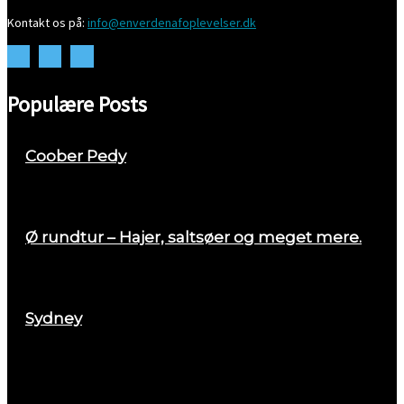
Kontakt os på:
info@enverdenafoplevelser.dk
Populære Posts
Coober Pedy
april 26, 2018
Ø rundtur – Hajer, saltsøer og meget mere.
august 29, 2017
Sydney
marts 2, 2018