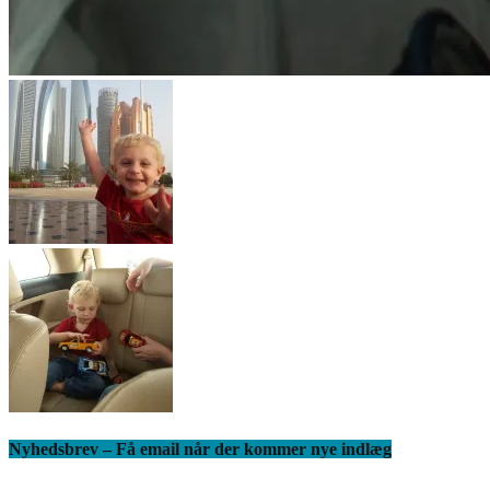
Nyhedsbrev – Få email når der kommer nye indlæg