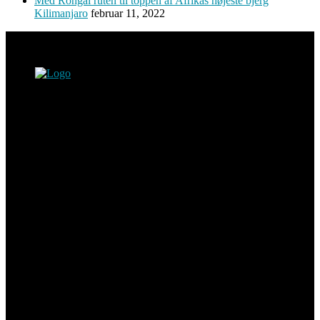
Med Rongai ruten til toppen af Afrikas højeste bjerg
Kilimanjaro
februar 11, 2022