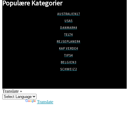
Populære Kategorier
AUSTRALIEN
17
USA
5
DANMARK
4
TELT
4
REJSEPLANER
4
KAP VERDE
4
TIPS
4
BELGIEN
3
SCHWEIZ
2
Translate »
Powered by
Translate