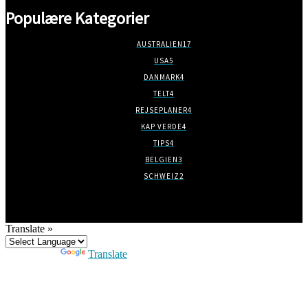
Populære Kategorier
AUSTRALIEN
17
USA
5
DANMARK
4
TELT
4
REJSEPLANER
4
KAP VERDE
4
TIPS
4
BELGIEN
3
SCHWEIZ
2
Translate »
Powered by
Translate