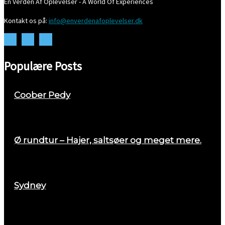
En Verden Af Oplevelser - A World Of Experiences
Kontakt os på:
info@enverdenafoplevelser.dk
Populære Posts
Coober Pedy
april 26, 2018
Ø rundtur – Hajer, saltsøer og meget mere.
august 29, 2017
Sydney
marts 2, 2018