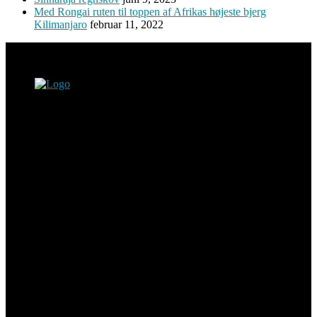
Med Rongai ruten til toppen af Afrikas højeste bjerg
Kilimanjaro
februar 11, 2022