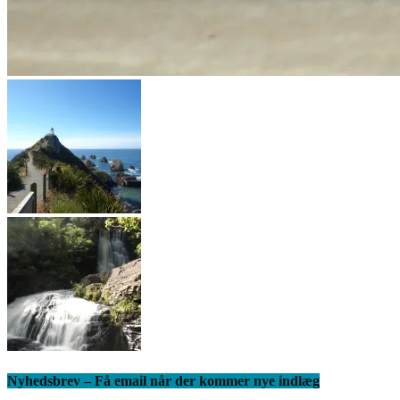
Nyhedsbrev – Få email når der kommer nye indlæg