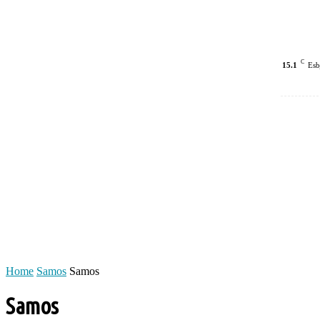
C
15.1
Esb
Home
Samos
Samos
Samos