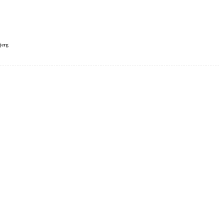
jerg
LANDE
FAMILIEN KLINDT
FORSIDE
REJSEPLANER