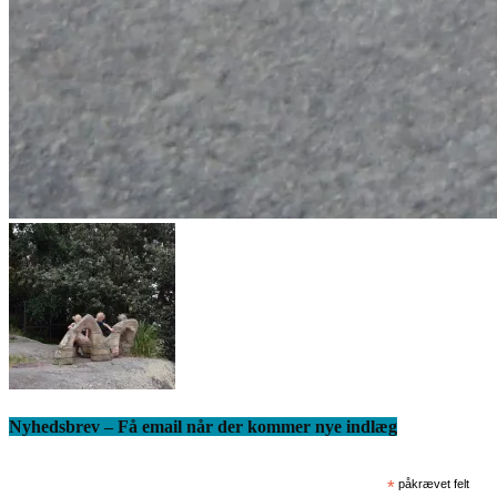
Nyhedsbrev – Få email når der kommer nye indlæg
*
påkrævet felt