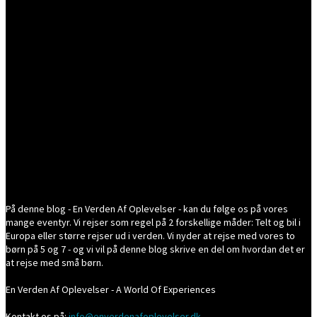
På denne blog - En Verden Af Oplevelser - kan du følge os på vores
mange eventyr. Vi rejser som regel på 2 forskellige måder: Telt og bil i
Europa eller større rejser ud i verden. Vi nyder at rejse med vores to
børn på 5 og 7 - og vi vil på denne blog skrive en del om hvordan det er
at rejse med små børn.
En Verden Af Oplevelser - A World Of Experiences
Kontakt os på:
info@enverdenafoplevelser.dk