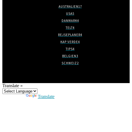
AUSTRALIEN
17
USA
5
DANMARK
4
TELT
4
REJSEPLANER
4
KAP VERDE
4
TIPS
4
BELGIEN
3
SCHWEIZ
2
Translate »
Powered by
Translate