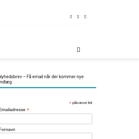
LINDT
REJSETIPS
KONTAKT OS
MORE
Nyhedsbrev – Få email når der kommer nye
indlæg
*
påkrævet felt
*
Emailadresse
Fornavn