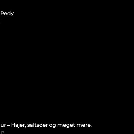
 Pedy
8
ur – Hajer, saltsøer og meget mere.
017