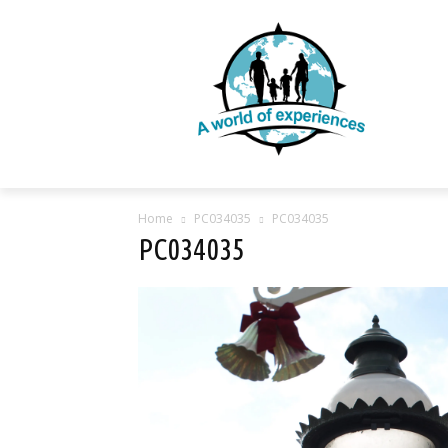
Home
PC034035
PC034035
PC034035