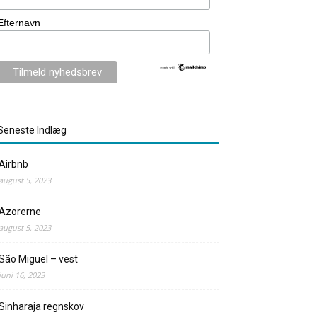
Efternavn
Seneste Indlæg
Airbnb
august 5, 2023
Azorerne
august 5, 2023
São Miguel – vest
juni 16, 2023
Sinharaja regnskov