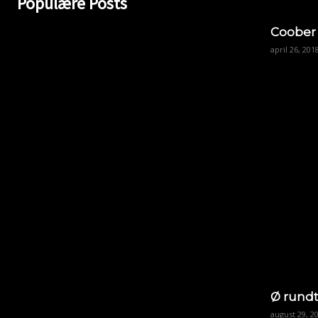
Populære Posts
Coober
april 26, 201
Ø rundt
august 29, 2