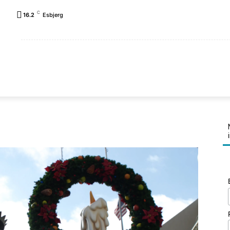
C
16.2
Esbjerg
FORSIDE
REJSEPLANER
LANDE
FAMILIEN K