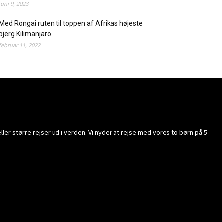
juni 9, 2023
Med Rongai ruten til toppen af Afrikas højeste
bjerg Kilimanjaro
februar 11, 2022
ller større rejser ud i verden. Vi nyder at rejse med vores to børn på 5