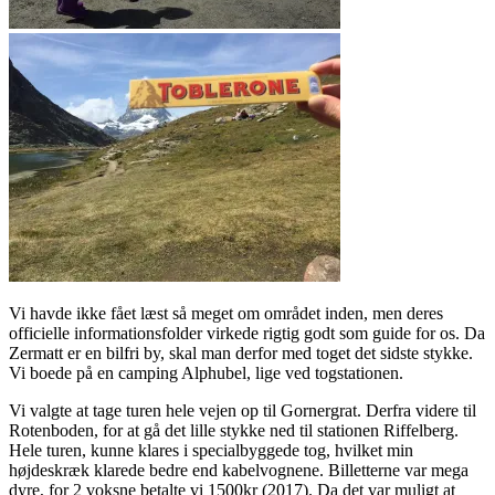
Vi havde ikke fået læst så meget om området inden, men deres
officielle informationsfolder virkede rigtig godt som guide for os. Da
Zermatt er en bilfri by, skal man derfor med toget det sidste stykke.
Vi boede på en camping Alphubel, lige ved togstationen.
Vi valgte at tage turen hele vejen op til Gornergrat. Derfra videre til
Rotenboden, for at gå det lille stykke ned til stationen Riffelberg.
Hele turen, kunne klares i specialbyggede tog, hvilket min
højdeskræk klarede bedre end kabelvognene. Billetterne var mega
dyre, for 2 voksne betalte vi 1500kr (2017). Da det var muligt at