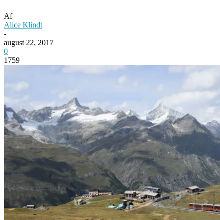
Af
Alice Klindt
-
august 22, 2017
0
1759