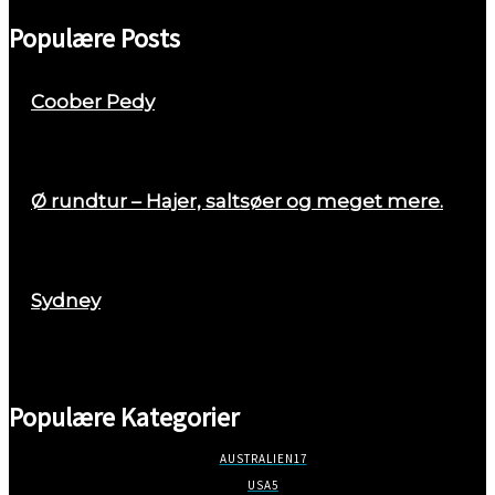
Populære Posts
Coober Pedy
april 26, 2018
Ø rundtur – Hajer, saltsøer og meget mere.
august 29, 2017
Sydney
marts 2, 2018
Populære Kategorier
AUSTRALIEN
17
USA
5