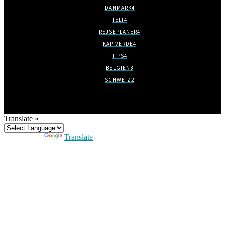
DANMARK
4
TELT
4
REJSEPLANER
4
KAP VERDE
4
TIPS
4
BELGIEN
3
SCHWEIZ
2
Translate »
Powered by
Translate