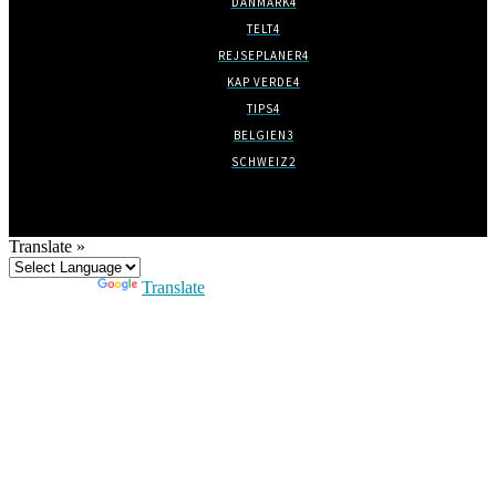
DANMARK
4
TELT
4
REJSEPLANER
4
KAP VERDE
4
TIPS
4
BELGIEN
3
SCHWEIZ
2
Translate »
Powered by
Translate