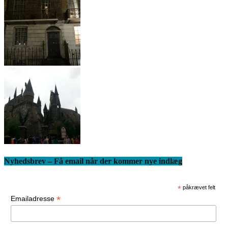
Nyhedsbrev – Få email når der kommer nye indlæg
*
påkrævet felt
*
Emailadresse