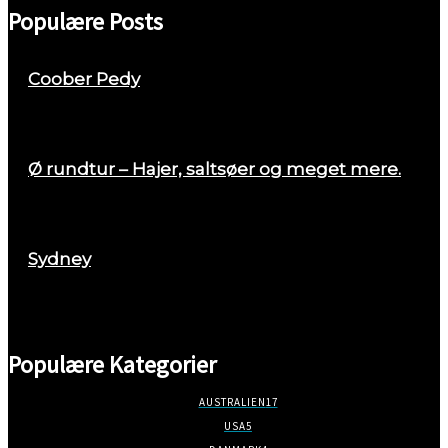
Populære Posts
Coober Pedy
april 26, 2018
Ø rundtur – Hajer, saltsøer og meget mere.
august 29, 2017
Sydney
marts 2, 2018
Populære Kategorier
AUSTRALIEN
17
USA
5