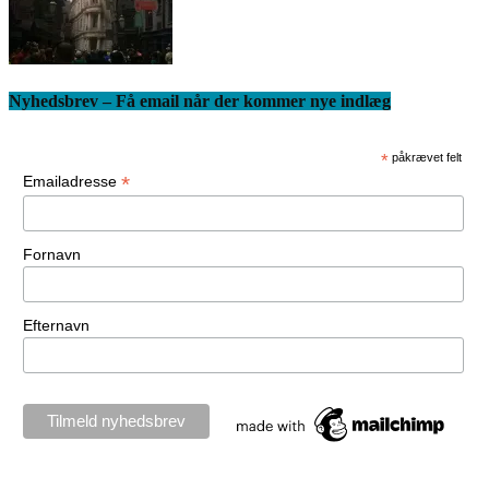
Nyhedsbrev – Få email når der kommer nye indlæg
*
påkrævet felt
*
Emailadresse
Fornavn
Efternavn