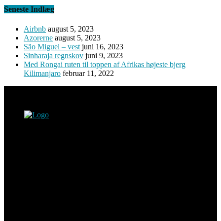
Seneste Indlæg
Airbnb
august 5, 2023
Azorerne
august 5, 2023
São Miguel – vest
juni 16, 2023
Sinharaja regnskov
juni 9, 2023
Med Rongai ruten til toppen af Afrikas højeste bjerg
Kilimanjaro
februar 11, 2022