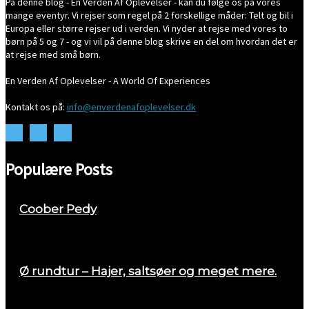
På denne blog - En Verden Af Oplevelser - kan du følge os på vores
mange eventyr. Vi rejser som regel på 2 forskellige måder: Telt og bil i
Europa eller større rejser ud i verden. Vi nyder at rejse med vores to
børn på 5 og 7 - og vi vil på denne blog skrive en del om hvordan det er
at rejse med små børn.
En Verden Af Oplevelser - A World Of Experiences
Kontakt os på:
info@enverdenafoplevelser.dk
Populære Posts
Coober Pedy
april 26, 2018
Ø rundtur – Hajer, saltsøer og meget mere.
august 29, 2017