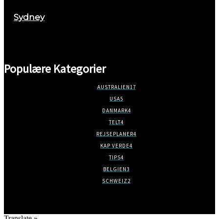
Sydney
marts 2, 2018
Populære Kategorier
AUSTRALIEN
17
USA
5
DANMARK
4
TELT
4
REJSEPLANER
4
KAP VERDE
4
TIPS
4
BELGIEN
3
SCHWEIZ
2
Translate »